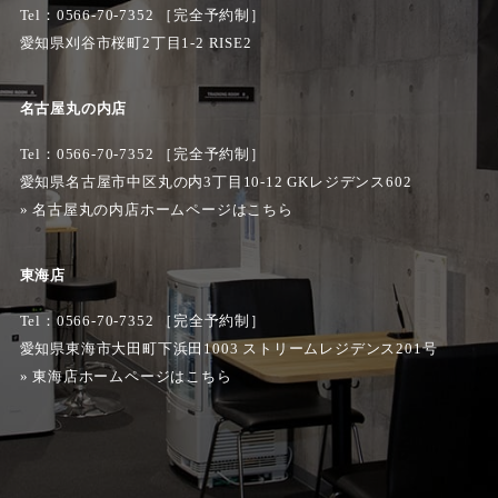
Tel：
0566-70-7352
［完全予約制］
愛知県刈谷市桜町2丁目1-2 RISE2
名古屋丸の内店
Tel：0566-70-7352 ［完全予約制］
愛知県名古屋市中区丸の内3丁目10-12 GKレジデンス602
»
名古屋丸の内店ホームページはこちら
東海店
Tel：0566-70-7352 ［完全予約制］
愛知県東海市大田町下浜田1003 ストリームレジデンス201号
»
東海店ホームページはこちら