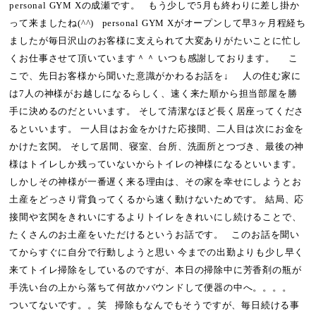
personal GYM Xの成瀬です。 もう少しで5月も終わりに差し掛か
って来ましたね(^^) personal GYM Xがオープンして早3ヶ月程経ち
ましたが毎日沢山のお客様に支えられて大変ありがたいことに忙し
くお仕事させて頂いています＾＾ いつも感謝しております。 こ
こで、先日お客様から聞いた意識がかわるお話を↓ 人の住む家に
は7人の神様がお越しになるらしく、速く来た順から担当部屋を勝
手に決めるのだといいます。 そして清潔なほど長く居座ってくださ
るといいます。 一人目はお金をかけた応接間、二人目は次にお金を
かけた玄関。 そして居間、寝室、台所、洗面所とつづき、最後の神
様はトイレしか残っていないからトイレの神様になるといいます。
しかしその神様が一番遅く来る理由は、その家を幸せにしようとお
土産をどっさり背負ってくるから速く動けないためです。 結局、応
接間や玄関をきれいにするよりトイレをきれいにし続けることで、
たくさんのお土産をいただけるというお話です。 このお話を聞い
てからすぐに自分で行動しようと思い 今までの出勤よりも少し早く
来てトイレ掃除をしているのですが、本日の掃除中に芳香剤の瓶が
手洗い台の上から落ちて何故かバウンドして便器の中へ。。。。
ついてないです。。笑 掃除もなんでもそうですが、毎日続ける事