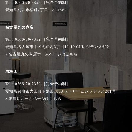
Tel：
0566-70-7352
［完全予約制］
愛知県刈谷市桜町2丁目1-2 RISE2
名古屋丸の内店
Tel：0566-70-7352 ［完全予約制］
愛知県名古屋市中区丸の内3丁目10-12 GKレジデンス602
»
名古屋丸の内店ホームページはこちら
東海店
Tel：0566-70-7352 ［完全予約制］
愛知県東海市大田町下浜田1003 ストリームレジデンス201号
»
東海店ホームページはこちら