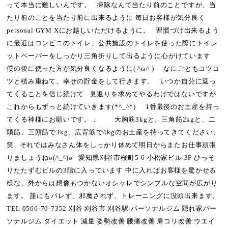
って本当に難しいんです。 掃除なんて当たり前のことですが、当
たり前のことを当たり前に出来るように 毎日お客様が気分良く
personal GYM Xにお越しいただけるように。 習慣づけ出来るよう
に最近はコンビニのトイレ、公共施設のトイレを使った際にトイレ
ットペーパーをしっかり三角折りして出るように心がけています
僕の後に使った方が気分良くなるように( ^ω^ ) なにごともコツコ
ツと積み重ねて、幸せの貯金をして行きます。 いつか自分に返っ
てくることを信じ続けて 見返りを求めてやるわけではないですが
これからもずっと続けていきます(*^_^*) 1番最後のお土産を持っ
てくる神様にお願いです。 ↓ 大胸筋3kgと、三角筋2kgと、二
頭筋、三頭筋で3kg、広背筋で4kgのお土産を持ってきてください。
笑 それではみなさん体をしっかり休めて明日からまたお仕事頑張
りましょうねo(^_^)o 愛知県刈谷市桜町5-6 小松家ビル 3F ひっそ
りたたずむビルの3階に入っています 中に入ればお客様を驚かせる
様な、外からは想像もつかないオシャレでシンプルな空間が広がり
ます。 誰にもバレず、邪魔されず、トレーニングに没頭出来ます。
TEL 0566-70-7352 刈谷 刈谷市 刈谷駅 パーソナルジム 隠れ家パー
ソナルジム ダイエット 減量 姿勢改善 腰痛改善 肩コリ改善 ウエイ