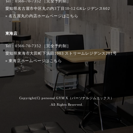
Tel：0566-70-7352 ［完全予約制］
愛知県名古屋市中区丸の内3丁目10-12 GKレジデンス602
»
名古屋丸の内店ホームページはこちら
東海店
Tel：0566-70-7352 ［完全予約制］
愛知県東海市大田町下浜田1003 ストリームレジデンス201号
»
東海店ホームページはこちら
Copyright(C) personal GYM X（パーソナルジムエックス）
.All Rights Reserved.