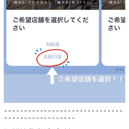
＝＝＝＝＝＝＝＝＝＝＝＝＝＝＝＝＝＝＝＝＝＝＝＝＝＝＝＝＝＝
＝＝＝＝＝＝＝＝＝＝＝＝＝＝＝＝＝＝