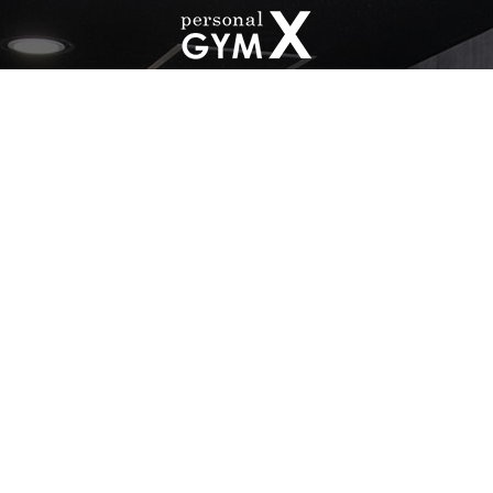
personal GYM X（パーソナルジムエックス）
刈谷本店
Tel：
0566-70-7352
［完全予約制］
愛知県刈谷市桜町2丁目1-2 RISE2
名古屋丸の内店
Tel：0566-70-7352 ［完全予約制］
愛知県名古屋市中区丸の内3丁目10-12 GKレジデンス602
»
名古屋丸の内店ホームページはこちら