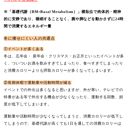
※「基礎代謝（BM=Basal Metabolism）」横臥位で肉体的・精神
的に安静であり、睡眠することなく、腕や脚などを動かさずに24時
間で消費するエネルギー量
冬に痩せにくい人の共通点
①イベントが多くある
冬は、忘年会・ 新年会・クリスマス・お正月といったイベントが多
く、ついついお酒を飲みすぎてしまったり、食べすぎてしまったり
と消費カロリーよりも摂取カロリーが多くなってしまいます。
②長期休暇で運動量や活動時間が減る
イベントでの外出は多くなると思いますが、外が寒い、テレビでの
特番がある等で外出する機会が少なくなったり、運動する回数、頻
度が低下してしまいます。
運動量や活動時間が少なくなってしまうと、消費カロリーが低下し
てしまうので、基礎代謝が高くても1日を通しての消費カロリーは