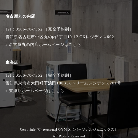
名古屋丸の内店
Tel：0566-70-7352 ［完全予約制］
愛知県名古屋市中区丸の内3丁目10-12 GKレジデンス602
»
名古屋丸の内店ホームページはこちら
東海店
Tel：0566-70-7352 ［完全予約制］
愛知県東海市大田町下浜田1003 ストリームレジデンス201号
»
東海店ホームページはこちら
Copyright(C) personal GYM X（パーソナルジムエックス）
.All Rights Reserved.