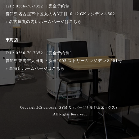
Tel：0566-70-7352 ［完全予約制］
愛知県名古屋市中区丸の内3丁目10-12 GKレジデンス602
»
名古屋丸の内店ホームページはこちら
東海店
Tel：0566-70-7352 ［完全予約制］
愛知県東海市大田町下浜田1003 ストリームレジデンス201号
»
東海店ホームページはこちら
Copyright(C) personal GYM X（パーソナルジムエックス）
.All Rights Reserved.