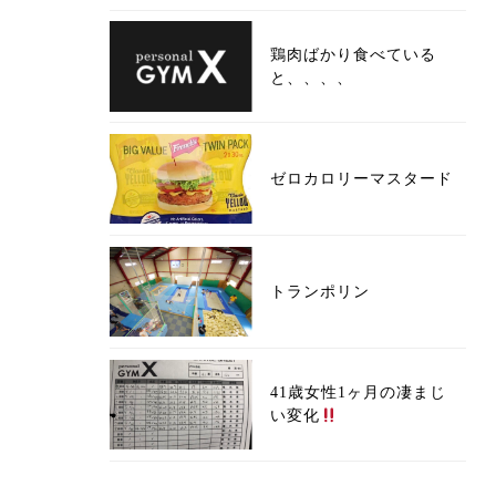
鶏肉ばかり食べている
と、、、、
ゼロカロリーマスタード
トランポリン
41歳女性1ヶ月の凄まじ
い変化