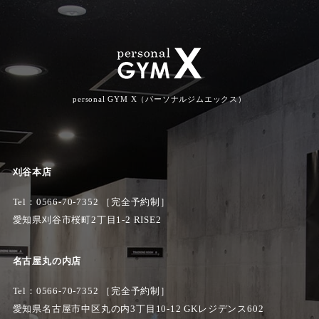
personal GYM X（パーソナルジムエックス）
刈谷本店
Tel：
0566-70-7352
［完全予約制］
愛知県刈谷市桜町2丁目1-2 RISE2
名古屋丸の内店
Tel：0566-70-7352 ［完全予約制］
愛知県名古屋市中区丸の内3丁目10-12 GKレジデンス602