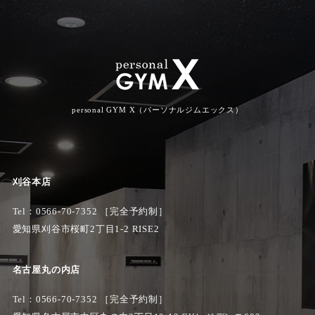
personal GYM X（パーソナルジムエックス）
刈谷本店
Tel：
0566-70-7352
［完全予約制］
愛知県刈谷市桜町2丁目1-2 RISE2
名古屋丸の内店
Tel：0566-70-7352 ［完全予約制］