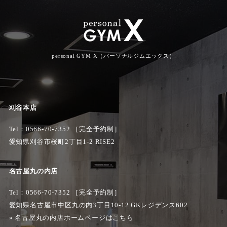
personal GYM X（パーソナルジムエックス）
刈谷本店
Tel：
0566-70-7352
［完全予約制］
愛知県刈谷市桜町2丁目1-2 RISE2
名古屋丸の内店
Tel：0566-70-7352 ［完全予約制］
愛知県名古屋市中区丸の内3丁目10-12 GKレジデンス602
»
名古屋丸の内店ホームページはこちら