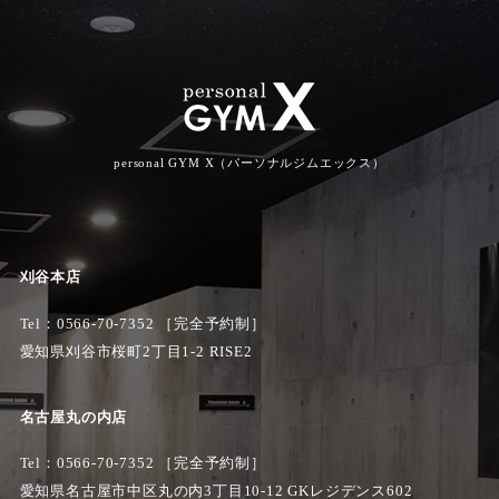
personal GYM X（パーソナルジムエックス）
刈谷本店
Tel：
0566-70-7352
［完全予約制］
愛知県刈谷市桜町2丁目1-2 RISE2
名古屋丸の内店
Tel：0566-70-7352 ［完全予約制］
愛知県名古屋市中区丸の内3丁目10-12 GKレジデンス602