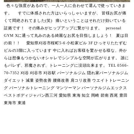
色々な強度があるので、一人一人に合わせて選んで使っていきま
す。 すでに体感された方はいらっしゃいますが、 皆様お尻が痛
くて悶絶されてました(笑) 痛いということはそれだけ効いている
証拠です！ その痛みがヒップアップに繋がります。 personal
GYM Xに通って丸みのある綺麗なお尻を目指しましょう！ 夏は目
の前！！ 愛知県刈谷市桜町5-6 小松家ビル 3F ひっそりたたずむ
ビルの3階に入っています 中に入ればお客様を驚かせる様な、外か
らは想像もつかないオシャレでシンプルな空間が広がります。 誰に
もバレず、邪魔されず、トレーニングに没頭出来ます。 TEL 0566-
70-7352 刈谷 刈谷市 刈谷駅 パーソナルジム 隠れ家パーソナルジム
ダイエット 減量 姿勢改善 腰痛改善 肩コリ改善 ウエイトトレーニン
グ パーソナルトレーニング マンツーマン パーソナルジムエックス
ベストボディジャパン西三河 愛知県 東海 知立 岡崎 碧南 西尾 豊田
東海市 東浦