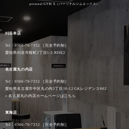
personal GYM X（パーソナルジムエックス）
刈谷本店
Tel：
0566-70-7352
［完全予約制］
愛知県刈谷市桜町2丁目1-2 RISE2
名古屋丸の内店
Tel：0566-70-7352 ［完全予約制］
愛知県名古屋市中区丸の内3丁目10-12 GKレジデンス602
»
名古屋丸の内店ホームページはこちら
東海店
Tel：0566-70-7352 ［完全予約制］