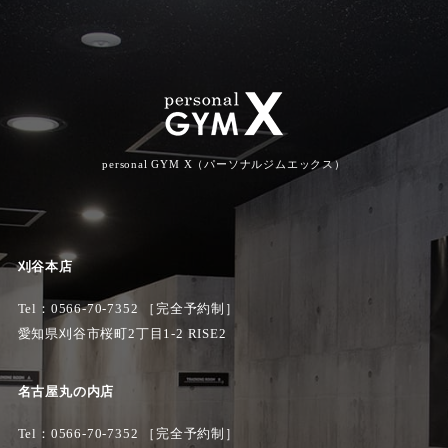
personal GYM X（パーソナルジムエックス）
刈谷本店
Tel：
0566-70-7352
［完全予約制］
愛知県刈谷市桜町2丁目1-2 RISE2
名古屋丸の内店
Tel：0566-70-7352 ［完全予約制］