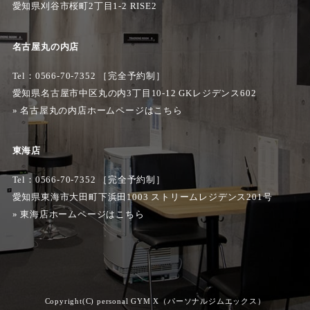
愛知県刈谷市桜町2丁目1-2 RISE2
名古屋丸の内店
Tel：0566-70-7352 ［完全予約制］
愛知県名古屋市中区丸の内3丁目10-12 GKレジデンス602
»
名古屋丸の内店ホームページはこちら
東海店
Tel：0566-70-7352 ［完全予約制］
愛知県東海市大田町下浜田1003 ストリームレジデンス201号
»
東海店ホームページはこちら
Copyright(C) personal GYM X（パーソナルジムエックス）