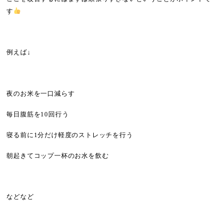
す
例えば
↓
夜のお米を一口減らす
毎日腹筋を
10
回行う
寝る前に
1
分だけ軽度のストレッチを行う
朝起きてコップ一杯のお水を飲む
などなど