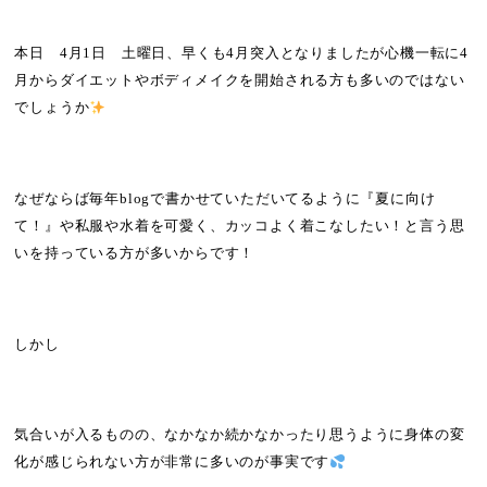
本日
4
月
1
日 土曜日、早くも
4
月突入となりましたが心機一転に
4
月からダイエットやボディメイクを開始される方も多いのではない
でしょうか
なぜならば毎年
blog
で書かせていただいてるように『夏に向け
て！』や私服や水着を可愛く、カッコよく着こなしたい！と言う思
いを持っている方が多いからです！
しかし
気合いが入るものの、なかなか続かなかったり思うように身体の変
化が感じられない方が非常に多いのが事実です