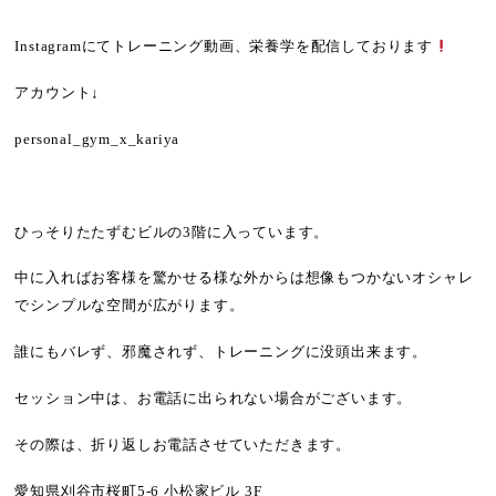
Instagram
にてトレーニング動画、栄養学を配信しております
アカウント
↓
personal_gym_x_kariya
ひっそりたたずむビルの
3
階に入っています。
中に入ればお客様を驚かせる様な外からは想像もつかないオシャレ
でシンプルな空間が広がります。
誰にもバレず、邪魔されず、トレーニングに没頭出来ます。
セッション中は、お電話に出られない場合がございます。
その際は、折り返しお電話させていただきます。
愛知県刈谷市桜町
5-6
小松家ビル
3F