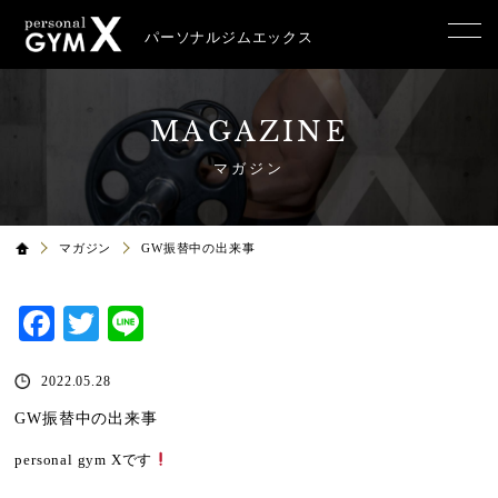
パーソナルジムエックス
MAGAZINE
マガジン
マガジン
GW振替中の出来事
Facebook
Twitter
Line
2022.05.28
GW振替中の出来事
personal gym X
です