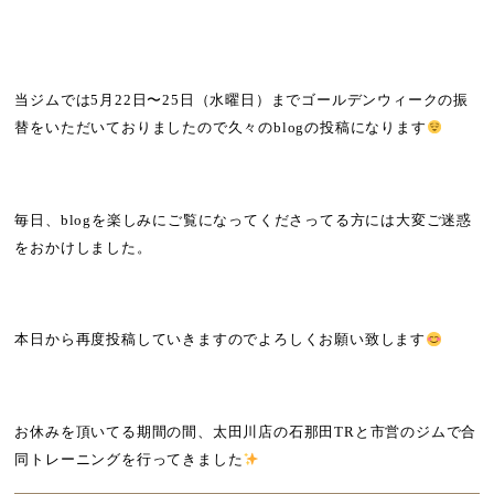
当ジムでは
5
月
22
日〜
25
日（水曜日）までゴールデンウィークの振
替をいただいておりましたので久々の
blog
の投稿になります
毎日、
blog
を楽しみにご覧になってくださってる方には大変ご迷惑
をおかけしました。
本日から再度投稿していきますのでよろしくお願い致します
お休みを頂いてる期間の間、太田川店の石那田
TR
と市営のジムで合
同トレーニングを行ってきました